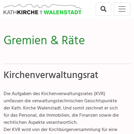
Direkt zur Hauptnavigation springen
Direkt zum Inhalt springen
Menu
Walenstadt
Seelsorgeeinheit
Anlässe
Gremien & Räte
Flums
Gottesdienste
Berschis-Tscherlach
Angebote & Sakramente
Walenstadt
Kontakte
Kirchenverwaltungsrat
Mols-Murg-Quarten
Gremien & Räte
Die Aufgaben des Kirchenverwaltungsrates (KVR)
Aktuelles & Fotogalerien
umfassen die verwaltungstechnischen Gesichtspunkte
der Kath. Kirche Walenstadt. Und somit zeichnet er sich
Gruppen & Vereine
für das Personal, die Immobilien, die Finanzen sowie die
rechtlichen Aspekte verantwortlich.
Kirchen & Kapellen
Der KVR wird von der Kirchbürgerversammlung für eine