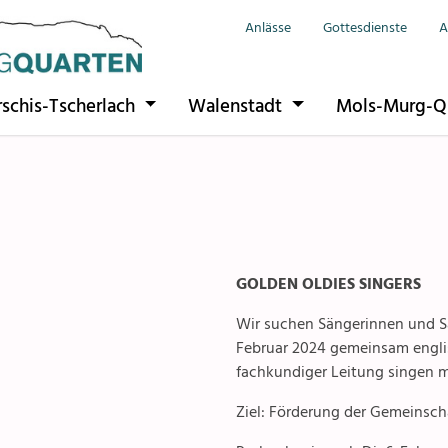
Anlässe
Gottesdienste
A
Seelsorgeeinhe
Anlässe
rschis-Tscherlach
Walenstadt
Mols-Murg-Q
Flums
Gottesdienste
Berschis-Tsche
Angebote & S
Walenstadt
Kontakte
Mols-Murg-Qu
Gremien & Rät
GOLDEN OLDIES SINGERS
Wir suchen Sängerinnen und S
Aktuelles & Fo
Februar 2024 gemeinsam englis
fachkundiger Leitung singen 
Gruppen & Ver
Ziel: Förderung der Gemeinsch
Kirchen & Kape