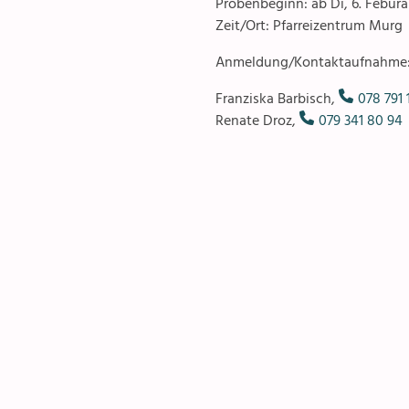
Probenbeginn: ab Di, 6. Febur
Pfarreizentren
Zeit/Ort: Pfarreizentrum Murg
Anmeldung/Kontaktaufnahme
Franziska Barbisch,
078 791 
Renate Droz,
079 341 80 94