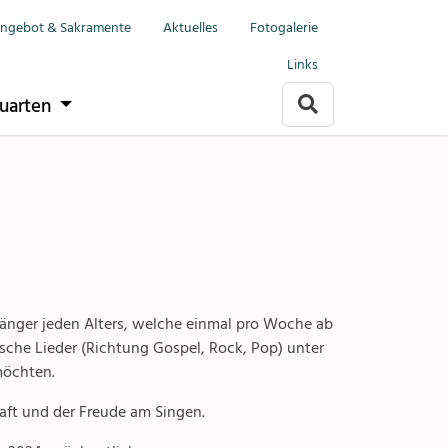
Mols-Murg-Quarten
Menu
Gruppen & Vereine
ngebot & Sakramente
Aktuelles
Fotogalerie
Links
it
Ministranten
uarten
Kirchenchor
rlach
akramente
Jugendforum
Frauengemeinschaft
arten
e
Bibelgruppe
änger jeden Alters, welche einmal pro Woche ab
togalerien
Singgruppe
che Lieder (Richtung Gospel, Rock, Pop) unter
möchten.
eine
aft und der Freude am Singen.
llen