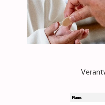
Verantw
Flums