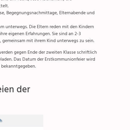
telt.
Senioren
lässe, Begegnungsnachmittage, Elternabende und
Spiritualität
am unterwegs. Die Eltern reden mit den Kindern
hre eigenen Erfahrungen. Sie sind an 2-3
Diakonie
n, gemeinsam mit ihrem Kind unterwegs zu sein.
Ökumene
werden gegen Ende der zweiten Klasse schriftlich
aden. Das Datum der Erstkommunionfeier wird
Seelsorge
nd bekanntgegeben.
Gottesdienste
eien der
Beichte
Krankensalbung
ch
Letzte Lebensphase & Tod