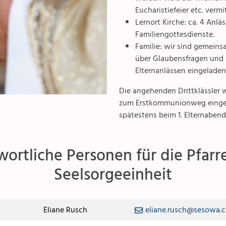
Eucharistiefeier etc. vermit
Pfarreizentren
Lernort Kirche: ca. 4 An
Familiengottesdienste.
Familie: wir sind gemeins
über Glaubensfragen und i
Elternanlässen eingelade
Die angehenden Drittklässler 
zum Erstkommunionweg eingel
spätestens beim 1. Elternabe
ortliche Personen für die Pfarr
Seelsorgeeinheit
Eliane Rusch
eliane.rusch@sesowa.