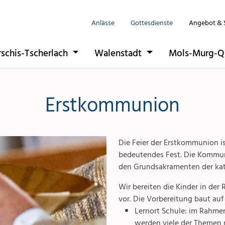
Anlässe
Gottesdienste
Angebot & 
Seelsorgeeinhe
Anlässe
rschis-Tscherlach
Walenstadt
Mols-Murg-Q
Flums
Gottesdienste
Berschis-Tsche
Angebote & S
Erstkommunion
Walenstadt
Kontakte
Mols-Murg-Qu
Gremien & Rät
Die Feier der Erstkommunion is
bedeutendes Fest. Die Kommun
Aktuelles & Fo
den Grundsakramenten der kat
Wir bereiten die Kinder in der
Gruppen & Ver
vor. Die Vorbereitung baut auf d
Lernort Schule: im Rahme
Kirchen & Kape
werden viele der Themen 