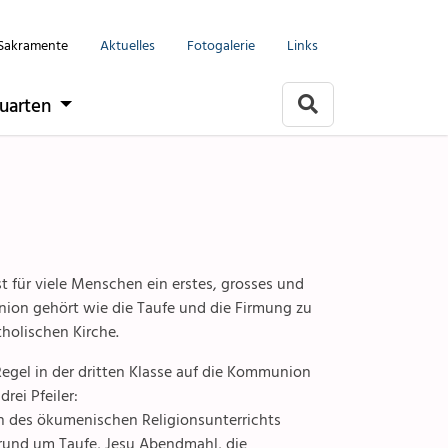
Mols-Murg-Quarten
Menu
Angebote & Sakramente
Sakramente
Aktuelles
Fotogalerie
Links
it
Taufe
uarten
Erstkommunion
rlach
akramente
Firmung
Religionsunterricht
arten
e
Kinder & Jugendliche
t für viele Menschen ein erstes, grosses und
ion gehört wie die Taufe und die Firmung zu
togalerien
Partnerschaft & Familie
holischen Kirche.
 Regel in der dritten Klasse auf die Kommunion
eine
Trauung
rei Pfeiler:
n des ökumenischen Religionsunterrichts
llen
Erwachsene
rund um Taufe, Jesu Abendmahl, die