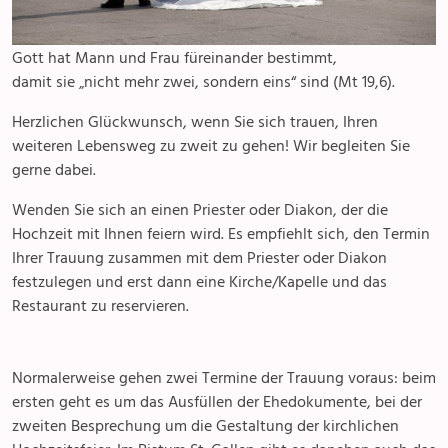
Pfarreizentren
Senioren
Gott hat Mann und Frau füreinander bestimmt,
Spiritualität
damit sie „nicht mehr zwei, sondern eins“ sind (Mt 19,6).
Herzlichen Glückwunsch, wenn Sie sich trauen, Ihren
Diakonie
weiteren Lebensweg zu zweit zu gehen! Wir begleiten Sie
gerne dabei.
Ökumene
Wenden Sie sich an einen Priester oder Diakon, der die
Seelsorge
Hochzeit mit Ihnen feiern wird. Es empfiehlt sich, den Termin
Ihrer Trauung zusammen mit dem Priester oder Diakon
Gottesdienste
festzulegen und erst dann eine Kirche/Kapelle und das
Restaurant zu reservieren.
Beichte
Normalerweise gehen zwei Termine der Trauung voraus: beim
Krankensalbung
ersten geht es um das Ausfüllen der Ehedokumente, bei der
zweiten Besprechung um die Gestaltung der kirchlichen
Letzte Lebensphase & Tod