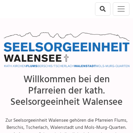
Direkt zur Hauptnavigation springen
Direkt zum Inhalt springen
Menu
Seelsorgeeinheit
Flums
Berschis-Tscherlach
Walenstadt
Willkommen bei den
Mols-Murg-Quarten
Pfarreien der kath.
Seelsorgeeinheit Walensee
Zur Seelsorgeeinheit Walensee gehören die Pfarreien Flums,
Berschis, Tscherlach, Walenstadt und Mols-Murg-Quarten.