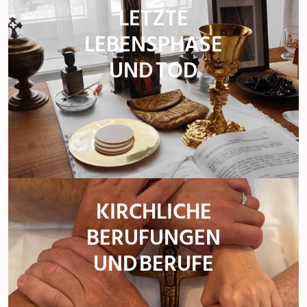
LETZTE
LEBENSPHASE
UND TOD
KIRCHLICHE
BERUFUNGEN
UND BERUFE