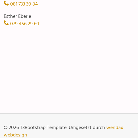
081 733 30 84
Pfarreisaal
Esther Eberle
079 456 29 60
Anlässe
Gottesdienste
Angebot & Sakramente
Aktuelles
© 2026 T3Bootstrap Template. Umgesetzt durch
wendax
Fotogalerie
Links
webdesign