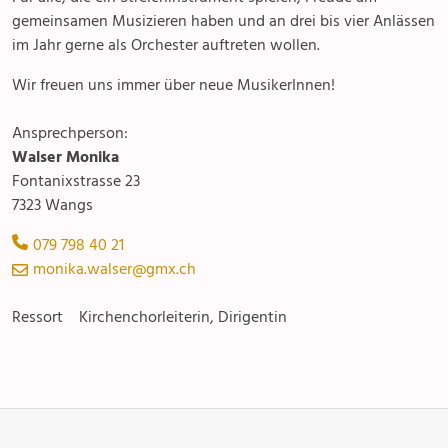
gemeinsamen Musizieren haben und an drei bis vier Anlässen
Pfarreisaal
im Jahr gerne als Orchester auftreten wollen.
Wir freuen uns immer über neue MusikerInnen!
Ansprechperson:
Walser Monika
Fontanixstrasse 23
7323 Wangs
079 798 40 21
monika.walser@gmx.ch
Ressort Kirchenchorleiterin, Dirigentin
Anlässe
Gottesdienste
Angebot & Sakramente
Aktuelles