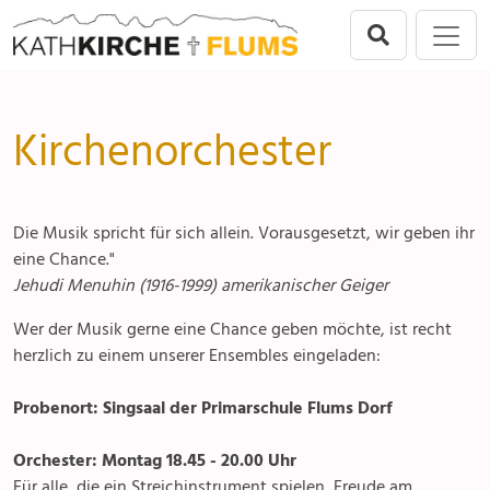
Direkt zur Hauptnavigation springen
Direkt zum Inhalt springen
Flums
Menu
Gruppen & Vereine
Seelsorgeeinheit
Anlässe
Ministranten
Kirchenorchester
Flums
Gottesdienste
Frauengemeinschaft
Berschis-Tscherlach
Angebote & Sakramente
Kirchenchor
Die Musik spricht für sich allein. Vorausgesetzt, wir geben ihr
Walenstadt
Kontakte
Kirchenorchester
eine Chance."
Jehudi Menuhin (1916-1999) amerikanischer Geiger
Mols-Murg-Quarten
Gremien & Räte
Senioren 60+
Wer der Musik gerne eine Chance geben möchte, ist recht
herzlich zu einem unserer Ensembles eingeladen:
Aktuelles & Fotogalerien
Bäuerinnen-Landfrauen
Probenort: Singsaal der Primarschule Flums Dorf
Gruppen & Vereine
Müetterrundi
Orchester: Montag 18.45 - 20.00 Uhr
Kirchen & Kapellen
Für alle, die ein Streichinstrument spielen, Freude am