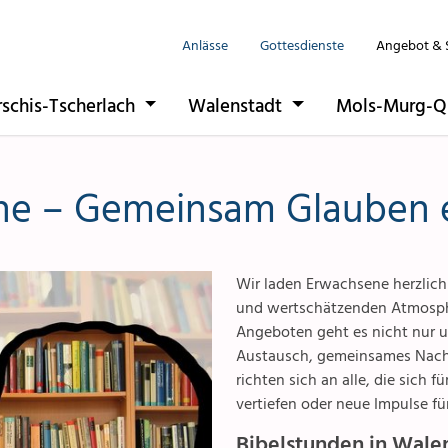
Anlässe
Gottesdienste
Angebot & 
Seelsorgeeinhe
Anlässe
rschis-Tscherlach
Walenstadt
Mols-Murg-Q
Flums
Gottesdienste
Berschis-Tsche
Angebote & S
ne – Gemeinsam Glauben 
Walenstadt
Kontakte
Mols-Murg-Qu
Gremien & Rät
Wir laden Erwachsene herzlich 
und wertschätzenden Atmosphä
Aktuelles & Fo
Angeboten geht es nicht nur 
Austausch, gemeinsames Nachd
Gruppen & Ver
richten sich an alle, die sich 
vertiefen oder neue Impulse fü
Kirchen & Kape
Bibelstunden in Wale