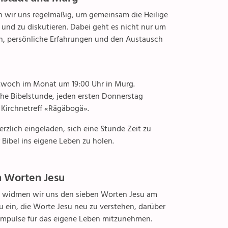
Senioren
en wir uns regelmäßig, um gemeinsam die Heilige
en und zu diskutieren. Dabei geht es nicht nur um
n, persönliche Erfahrungen und den Austausch
Spiritualität
Diakonie
ttwoch im Monat um 19:00 Uhr in Murg.
Ökumene
he Bibelstunde, jeden ersten Donnerstag
 Kirchnetreff «Rägäbogä».
Seelsorge
rzlich eingeladen, sich eine Stunde Zeit zu
Bibel ins eigene Leben zu holen.
Gottesdienste
Beichte
n Worten Jesu
Krankensalbung
 widmen wir uns den sieben Worten Jesu am
 ein, die Worte Jesu neu zu verstehen, darüber
Letzte Lebensphase & Tod
mpulse für das eigene Leben mitzunehmen.