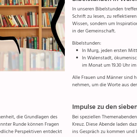
Pfarreizentren
In unseren Bibelstunden treff
Schrift zu lesen, zu reflektier
Wissen, sondern um Inspiratio
in der Gemeinschaft.
Bibelstunden:
In Murg, jeden ersten Mi
In Walenstadt, ökumenisc
im Monat um 19.30 Uhr im
Alle Frauen und Männer sind he
nehmen, um die Worte aus der 
Impulse zu den siebe
genheit, die Grundlagen des
Bei speziellen Themenabenden
pannter Runde können Fragen
Kreuz. Diese Abende laden dazu
dliche Perspektiven entdeckt
ins Gespräch zu kommen und I