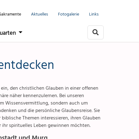
Mols-Murg-Quarten
Menu
Angebote & Sakramente
Sakramente
Aktuelles
Fotogalerie
Links
it
Taufe
uarten
Erstkommunion
rlach
akramente
Firmung
entdecken
Religionsunterricht
arten
e
Kinder & Jugendliche
ein, den christlichen Glauben in einer offenen
re näher kennenzulernen. Bei unseren
togalerien
Partnerschaft & Familie
um Wissensvermittlung, sondern auch um
enken und die persönliche Glaubensreise. Sie
eine
Trauung
für biblische Themen interessieren, ihren Glauben
r ihr spirituelles Leben gewinnen möchten.
llen
Erwachsene
nstadt und Murg