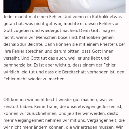
Pfarreizentren
Senioren
Jeder macht mal einen Fehler. Und wenn ein Katholik etwas
Spiritualität
getan hat, was nicht gut war, möchte er diesen Fehler vor
Gott zugeben und wiedergutmachen. Denn Gott mag es
Diakonie
nicht, wenn wir Menschen böse sind. Katholiken gehen
deshalb zur Beichte. Dann können sie mit einem Priester über
ihre Fehler sprechen und darum bitten, dass Gott ihnen
Ökumene
verzeiht. Und Gott tut das auch, weil er uns liebt und
barmherzig ist. Es ist aber wichtig, dass einem der Fehler
Seelsorge
wirklich leid tut und dass die Bereitschaft vorhanden ist, den
Fehler nicht wieder zu machen.
Gottesdienste
Beichte
Oft können wir nicht leicht wieder gut machen, was wir
zerstört haben. Keine Träne, die unseretwegen geflossen ist,
Krankensalbung
können wir zurücknehmen. Und je älter wir werden, desto
mehr Vergangenheit nehmen wir mit uns. Vergangenheit, die
Letzte Lebensphase & Tod
wir nicht mehr ändern können, die wir ertragen müssen. Wir