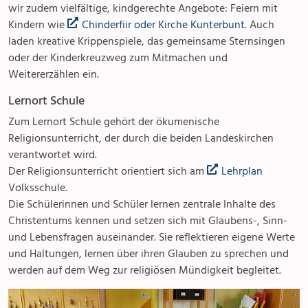
wir zudem vielfältige, kindgerechte Angebote: Feiern mit
Pfarreizentren
Senioren
Kindern wie
Chinderfiir oder Kirche Kunterbunt
. Auch
laden kreative Krippenspiele, das gemeinsame Sternsingen
Spiritualität
oder der Kinderkreuzweg zum Mitmachen und
Weitererzählen ein.
Diakonie
Lernort Schule
Zum Lernort Schule gehört der ökumenische
Ökumene
Religionsunterricht, der durch die beiden Landeskirchen
verantwortet wird.
Seelsorge
Der Religionsunterricht orientiert sich am
Lehrplan
Volksschule.
Gottesdienste
Die Schülerinnen und Schüler lernen zentrale Inhalte des
Christentums kennen und setzen sich mit Glaubens-, Sinn-
Beichte
und Lebensfragen auseinander. Sie reflektieren eigene Werte
und Haltungen, lernen über ihren Glauben zu sprechen und
Krankensalbung
werden auf dem Weg zur religiösen Mündigkeit begleitet.
Letzte Lebensphase & Tod