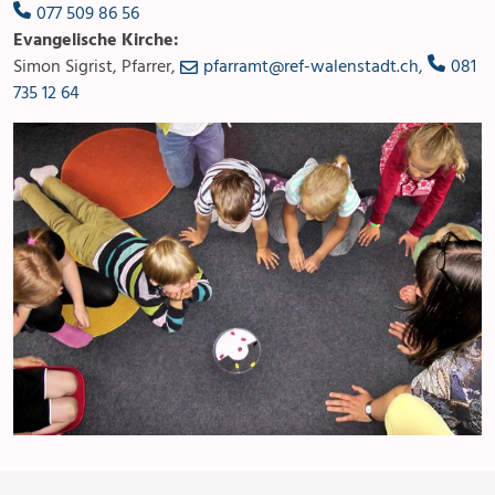
077 509 86 56
Evangelische Kirche:
Simon Sigrist, Pfarrer,
pfarramt@ref-walenstadt.ch
,
081
735 12 64