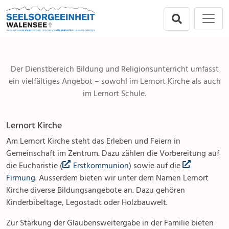
Direkt zur Hauptnavigation springen
Direkt zum Inhalt springen
Mols-Murg-Quarten
Menu
Angebote & Sakramente
Seelsorgeeinheit
Anlässe
Taufe
Flums
Gottesdienste
Erstkommunion
Der Dienstbereich Bildung und Religionsunterricht umfasst
ein vielfältiges Angebot – sowohl im Lernort Kirche als auch
Berschis-Tscherlach
Angebote & Sakramente
Firmung
im Lernort Schule.
Walenstadt
Kontakte
Religionsunterricht
Lernort Kirche
Am Lernort Kirche steht das Erleben und Feiern in
Mols-Murg-Quarten
Gremien & Räte
Kinder & Jugendliche
Gemeinschaft im Zentrum. Dazu zählen die Vorbereitung auf
die Eucharistie (
Erstkommunion
) sowie auf die
Aktuelles & Fotogalerien
Partnerschaft & Familie
Firmung
. Ausserdem bieten wir unter dem Namen Lernort
Kirche diverse Bildungsangebote an. Dazu gehören
Gruppen & Vereine
Trauung
Kinderbibeltage, Legostadt oder Holzbauwelt.
Kirchen & Kapellen
Erwachsene
Zur Stärkung der Glaubensweitergabe in der Familie bieten