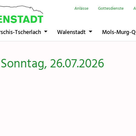
Anlässe
Gottesdienste
A
Seelsorgeeinhe
rschis-Tscherlach
Walenstadt
Mols-Murg-Q
Flums
Berschis-Tsche
 Sonntag, 26.07.2026
Walenstadt
Mols-Murg-Qu