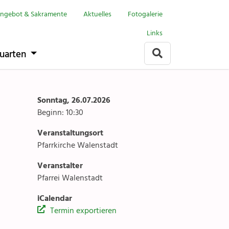
Menu
Walenstadt
ngebot & Sakramente
Aktuelles
Fotogalerie
Links
it
Anlässe
uarten
Gottesdienste
rlach
Angebote & Sakramente
Sonntag, 26.07.2026
Beginn: 10:30
Kontakte
Veranstaltungsort
arten
Gremien & Räte
Pfarrkirche Walenstadt
Veranstalter
Aktuelles & Fotogalerien
Pfarrei Walenstadt
Gruppen & Vereine
iCalendar
Termin exportieren
Kirchen & Kapellen