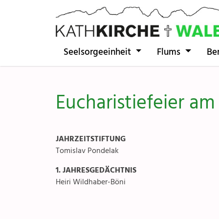
Direkt zur Hauptnavigation springen
Direkt zum Inhalt springen
Seelsorgeeinheit
Flums
Be
Eucharistiefeier am
JAHRZEITSTIFTUNG
Tomislav Pondelak
1. JAHRESGEDÄCHTNIS
Heiri Wildhaber-Böni