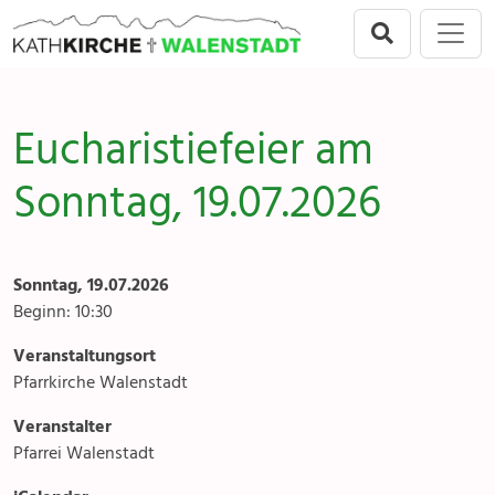
Direkt zur Hauptnavigation springen
Direkt zum Inhalt springen
Menu
Walenstadt
Seelsorgeeinheit
Anlässe
Eucharistiefeier am
Flums
Gottesdienste
Sonntag, 19.07.2026
Berschis-Tscherlach
Angebote & Sakramente
Walenstadt
Kontakte
Sonntag, 19.07.2026
Mols-Murg-Quarten
Gremien & Räte
Beginn: 10:30
Veranstaltungsort
Aktuelles & Fotogalerien
Pfarrkirche Walenstadt
Gruppen & Vereine
Veranstalter
Pfarrei Walenstadt
Kirchen & Kapellen