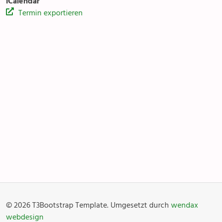
iCalendar
Termin exportieren
Kirchentreff Rägabogä
Anlässe
Gottesdienste
Angebot & Sakramente
Aktuelles
© 2026 T3Bootstrap Template. Umgesetzt durch
wendax
Fotogalerie
Links
webdesign