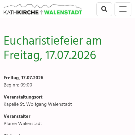
Direkt zur Hauptnavigation springen
Direkt zum Inhalt springen
Menu
Walenstadt
Seelsorgeeinheit
Anlässe
Eucharistiefeier am
Flums
Gottesdienste
Freitag, 17.07.2026
Berschis-Tscherlach
Angebote & Sakramente
Walenstadt
Kontakte
Freitag, 17.07.2026
Mols-Murg-Quarten
Gremien & Räte
Beginn: 09:00
Veranstaltungsort
Aktuelles & Fotogalerien
Kapelle St. Wolfgang Walenstadt
Gruppen & Vereine
Veranstalter
Pfarrei Walenstadt
Kirchen & Kapellen