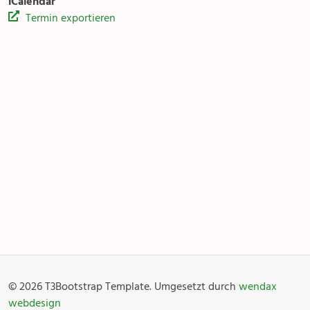
iCalendar
Termin exportieren
Kirchentreff Rägabogä
Anlässe
Gottesdienste
Angebot & Sakramente
Aktuelles
© 2026 T3Bootstrap Template. Umgesetzt durch
wendax
Fotogalerie
Links
webdesign