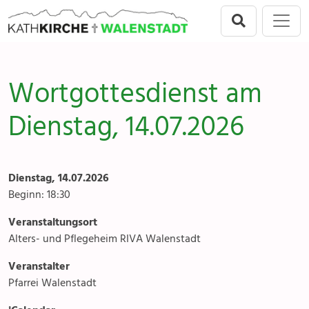
Direkt zur Hauptnavigation springen
Direkt zum Inhalt springen
Menu
Walenstadt
Seelsorgeeinheit
Anlässe
Wortgottesdienst am
Flums
Gottesdienste
Dienstag, 14.07.2026
Berschis-Tscherlach
Angebote & Sakramente
Walenstadt
Kontakte
Dienstag, 14.07.2026
Mols-Murg-Quarten
Gremien & Räte
Beginn: 18:30
Veranstaltungsort
Aktuelles & Fotogalerien
Alters- und Pflegeheim RIVA Walenstadt
Gruppen & Vereine
Veranstalter
Pfarrei Walenstadt
Kirchen & Kapellen