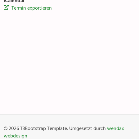
iCalendar
Termin exportieren
Kirchentreff Rägabogä
Anlässe
Gottesdienste
Angebot & Sakramente
Aktuelles
© 2026 T3Bootstrap Template. Umgesetzt durch
wendax
Fotogalerie
Links
webdesign