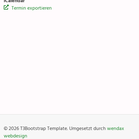
iCalendar
Termin exportieren
Kirchentreff Rägabogä
Anlässe
Gottesdienste
Angebot & Sakramente
Aktuelles
© 2026 T3Bootstrap Template. Umgesetzt durch
wendax
Fotogalerie
Links
webdesign