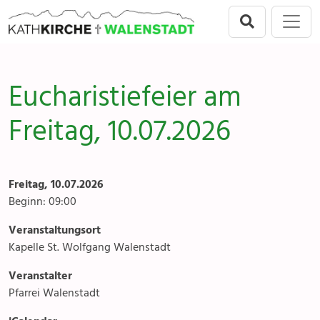
Direkt zur Hauptnavigation springen
Direkt zum Inhalt springen
Menu
Walenstadt
Seelsorgeeinheit
Anlässe
Eucharistiefeier am
Flums
Gottesdienste
Freitag, 10.07.2026
Berschis-Tscherlach
Angebote & Sakramente
Walenstadt
Kontakte
Freitag, 10.07.2026
Mols-Murg-Quarten
Gremien & Räte
Beginn: 09:00
Veranstaltungsort
Aktuelles & Fotogalerien
Kapelle St. Wolfgang Walenstadt
Gruppen & Vereine
Veranstalter
Pfarrei Walenstadt
Kirchen & Kapellen