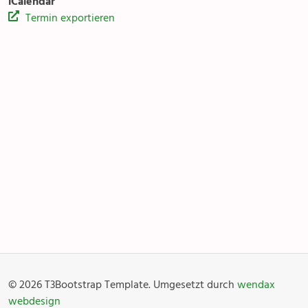
iCalendar
Termin exportieren
Kirchentreff Rägabogä
Anlässe
Gottesdienste
Angebot & Sakramente
Aktuelles
© 2026 T3Bootstrap Template. Umgesetzt durch
wendax
Fotogalerie
Links
webdesign