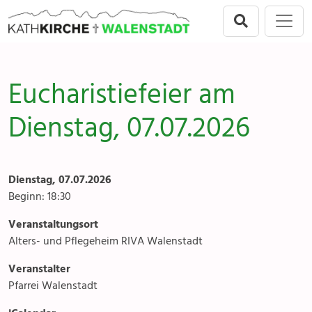
Direkt zur Hauptnavigation springen
Direkt zum Inhalt springen
Menu
Walenstadt
Seelsorgeeinheit
Anlässe
Eucharistiefeier am
Flums
Gottesdienste
Dienstag, 07.07.2026
Berschis-Tscherlach
Angebote & Sakramente
Walenstadt
Kontakte
Dienstag, 07.07.2026
Mols-Murg-Quarten
Gremien & Räte
Beginn: 18:30
Veranstaltungsort
Aktuelles & Fotogalerien
Alters- und Pflegeheim RIVA Walenstadt
Gruppen & Vereine
Veranstalter
Pfarrei Walenstadt
Kirchen & Kapellen