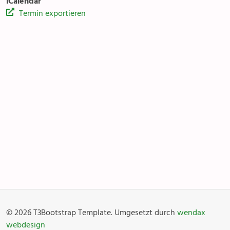
iCalendar
Termin exportieren
Kirchentreff Rägabogä
Anlässe
Gottesdienste
Angebot & Sakramente
Aktuelles
© 2026 T3Bootstrap Template. Umgesetzt durch
wendax
Fotogalerie
Links
webdesign