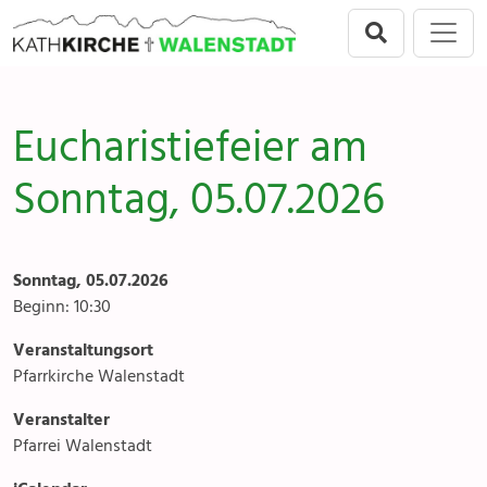
Direkt zur Hauptnavigation springen
Direkt zum Inhalt springen
Menu
Walenstadt
Seelsorgeeinheit
Anlässe
Eucharistiefeier am
Flums
Gottesdienste
Sonntag, 05.07.2026
Berschis-Tscherlach
Angebote & Sakramente
Walenstadt
Kontakte
Sonntag, 05.07.2026
Mols-Murg-Quarten
Gremien & Räte
Beginn: 10:30
Veranstaltungsort
Aktuelles & Fotogalerien
Pfarrkirche Walenstadt
Gruppen & Vereine
Veranstalter
Pfarrei Walenstadt
Kirchen & Kapellen