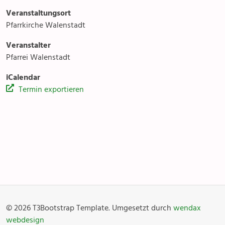
Veranstaltungsort
Kirchentreff Rägabogä
Pfarrkirche Walenstadt
Veranstalter
Pfarrei Walenstadt
iCalendar
Termin exportieren
Anlässe
Gottesdienste
Angebot & Sakramente
Aktuelles
© 2026 T3Bootstrap Template. Umgesetzt durch
wendax
Fotogalerie
Links
webdesign