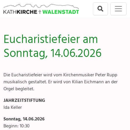
Direkt zur Hauptnavigation springen
Direkt zum Inhalt springen
Menu
Walenstadt
Seelsorgeeinheit
Anlässe
Eucharistiefeier am
Flums
Gottesdienste
Sonntag, 14.06.2026
Berschis-Tscherlach
Angebote & Sakramente
Walenstadt
Kontakte
Die Eucharistiefeier wird vom Kirchenmusiker Peter Rupp
Mols-Murg-Quarten
Gremien & Räte
musikalisch gestaltet. Er wird von Kilian Eichmann an der
Orgel begleitet.
Aktuelles & Fotogalerien
JAHRZEITSTIFTUNG
Ida Keller
Gruppen & Vereine
Sonntag, 14.06.2026
Kirchen & Kapellen
Beginn: 10:30