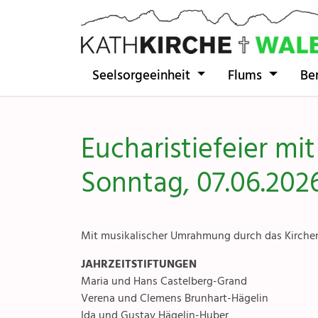
Direkt zur Hauptnavigation springen
Direkt zum Inhalt springen
Seelsorgeeinheit
Flums
Be
Eucharistiefeier mi
Sonntag, 07.06.202
Mit musikalischer Umrahmung durch das Kirchen
JAHRZEITSTIFTUNGEN
Maria und Hans Castelberg-Grand
Verena und Clemens Brunhart-Hägelin
Ida und Gustav Hägelin-Huber