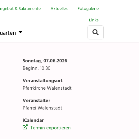
Menu
Walenstadt
ngebot & Sakramente
Aktuelles
Fotogalerie
Links
it
Anlässe
uarten
Gottesdienste
rlach
Angebote & Sakramente
Sonntag, 07.06.2026
Beginn: 10:30
Kontakte
Veranstaltungsort
arten
Gremien & Räte
Pfarrkirche Walenstadt
Veranstalter
Aktuelles & Fotogalerien
Pfarrei Walenstadt
Gruppen & Vereine
iCalendar
Termin exportieren
Kirchen & Kapellen