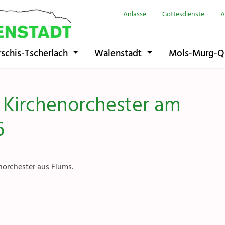
Anlässe
Gottesdienste
A
Seelsorgeeinhe
rschis-Tscherlach
Walenstadt
Mols-Murg-Q
Flums
Berschis-Tsche
t Kirchenorchester am
Walenstadt
6
Mols-Murg-Qu
orchester aus Flums.