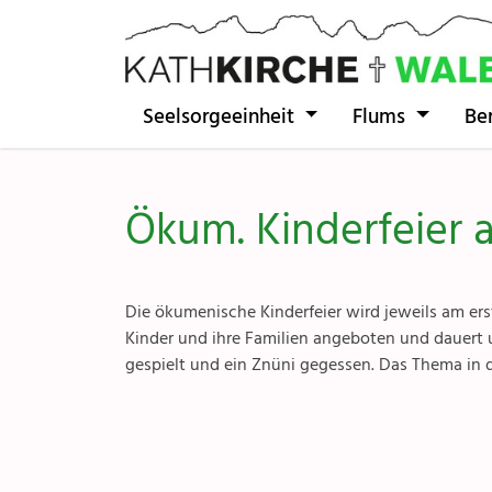
Direkt zur Hauptnavigation springen
Direkt zum Inhalt springen
Seelsorgeeinheit
Flums
Be
Ökum. Kinderfeier 
Die ökumenische Kinderfeier wird jeweils am ers
Kinder und ihre Familien angeboten und dauert 
gespielt und ein Znüni gegessen. Das Thema in di