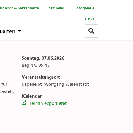
Menu
Walenstadt
ngebot & Sakramente
Aktuelles
Fotogalerie
Links
it
Anlässe
uarten
Gottesdienste
rlach
Angebote & Sakramente
Sonntag, 07.06.2026
Beginn: 09:45
Kontakte
Veranstaltungsort
arten
Gremien & Räte
 für
Kapelle St. Wolfgang Walenstadt
astelt,
iCalendar
Aktuelles & Fotogalerien
Termin exportieren
Gruppen & Vereine
Kirchen & Kapellen