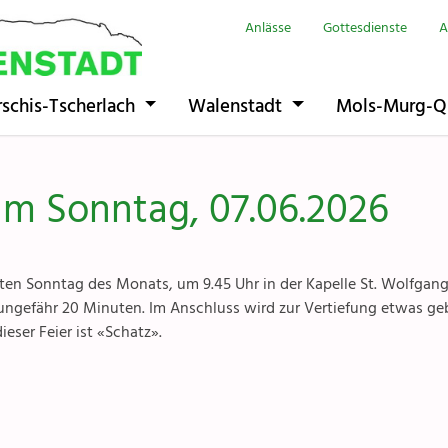
Anlässe
Gottesdienste
A
Seelsorgeeinhe
rschis-Tscherlach
Walenstadt
Mols-Murg-Q
Flums
Berschis-Tsche
am Sonntag, 07.06.2026
Walenstadt
Mols-Murg-Qu
ten Sonntag des Monats, um 9.45 Uhr in der Kapelle St. Wolfgang
ungefähr 20 Minuten. Im Anschluss wird zur Vertiefung etwas geb
eser Feier ist «Schatz».