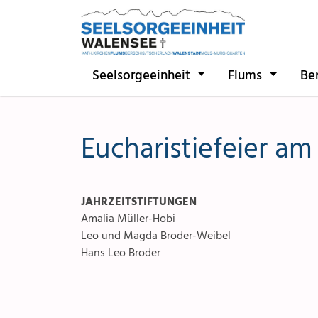
Direkt zur Hauptnavigation springen
Direkt zum Inhalt springen
Seelsorgeeinheit
Flums
Be
Eucharistiefeier am
JAHRZEITSTIFTUNGEN
Amalia Müller-Hobi
Leo und Magda Broder-Weibel
Hans Leo Broder