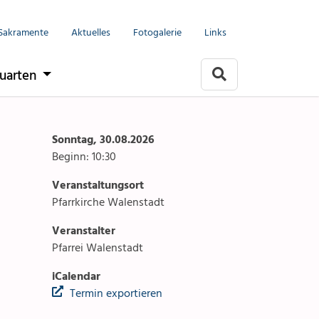
Menu
Seelsorgeeinheit
Sakramente
Aktuelles
Fotogalerie
Links
it
Anlässe
uarten
Gottesdienste
rlach
Angebote & Sakramente
Sonntag, 30.08.2026
Beginn: 10:30
Kontakte
Veranstaltungsort
arten
Aktuelles & Fotogalerie
Pfarrkirche Walenstadt
Veranstalter
Links
Pfarrei Walenstadt
Stellenangebot
iCalendar
Termin exportieren