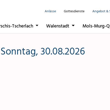
Anlässe
Gottesdienste
Angebot & 
Seelsorgeeinhe
rschis-Tscherlach
Walenstadt
Mols-Murg-Q
Flums
Berschis-Tsche
 Sonntag, 30.08.2026
Walenstadt
Mols-Murg-Qu