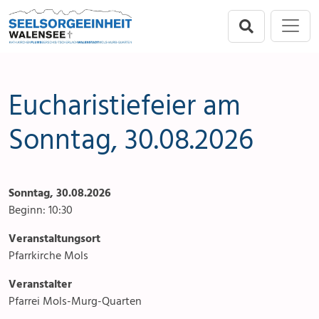
Direkt zur Hauptnavigation springen
Direkt zum Inhalt springen
Menu
Seelsorgeeinheit
Seelsorgeeinheit
Anlässe
Flums
Gottesdienste
Eucharistiefeier am
Berschis-Tscherlach
Angebote & Sakramente
Sonntag, 30.08.2026
Walenstadt
Kontakte
Sonntag, 30.08.2026
Mols-Murg-Quarten
Aktuelles & Fotogalerie
Beginn: 10:30
Links
Veranstaltungsort
Pfarrkirche Mols
Stellenangebot
Veranstalter
Pfarrei Mols-Murg-Quarten