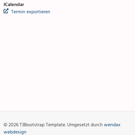
iCalendar
Termin exportieren
Anlässe
Gottesdienste
Angebot & Sakramente
Aktuelles
© 2026 T3Bootstrap Template. Umgesetzt durch
wendax
Fotogalerie
Links
webdesign