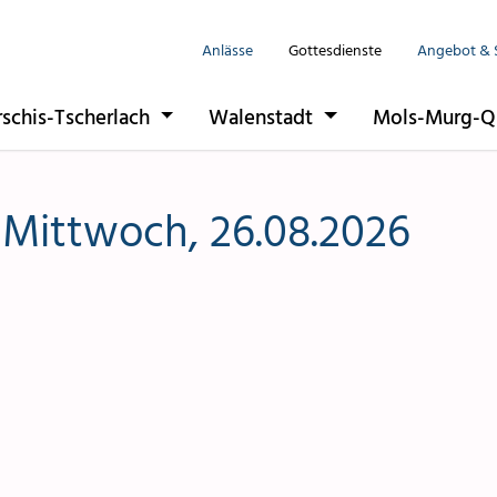
Anlässe
Gottesdienste
Angebot & 
Seelsorgeeinhe
rschis-Tscherlach
Walenstadt
Mols-Murg-Q
Flums
Berschis-Tsche
m Mittwoch, 26.08.2026
Walenstadt
Mols-Murg-Qu