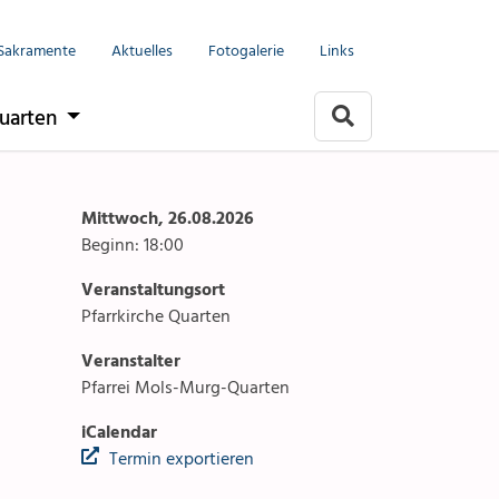
Menu
Seelsorgeeinheit
Sakramente
Aktuelles
Fotogalerie
Links
it
Anlässe
uarten
Gottesdienste
rlach
Angebote & Sakramente
Mittwoch, 26.08.2026
Beginn: 18:00
Kontakte
Veranstaltungsort
arten
Aktuelles & Fotogalerie
Pfarrkirche Quarten
Veranstalter
Links
Pfarrei Mols-Murg-Quarten
Stellenangebot
iCalendar
Termin exportieren