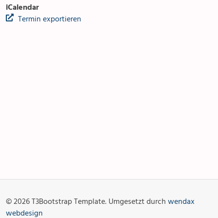
iCalendar
Termin exportieren
Anlässe
Gottesdienste
Angebot & Sakramente
Aktuelles
© 2026 T3Bootstrap Template. Umgesetzt durch
wendax
Fotogalerie
Links
webdesign