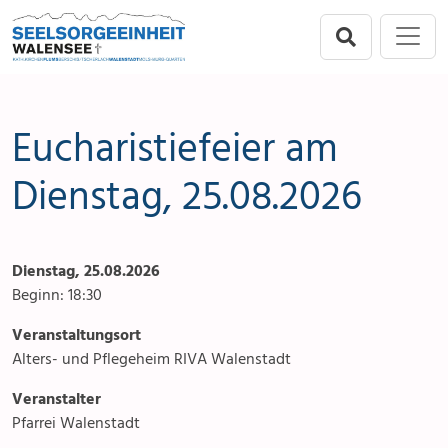
Direkt zur Hauptnavigation springen
Direkt zum Inhalt springen
Menu
Seelsorgeeinheit
Seelsorgeeinheit
Anlässe
Flums
Gottesdienste
Eucharistiefeier am
Berschis-Tscherlach
Angebote & Sakramente
Dienstag, 25.08.2026
Walenstadt
Kontakte
Dienstag, 25.08.2026
Mols-Murg-Quarten
Aktuelles & Fotogalerie
Beginn: 18:30
Links
Veranstaltungsort
Alters- und Pflegeheim RIVA Walenstadt
Stellenangebot
Veranstalter
Pfarrei Walenstadt