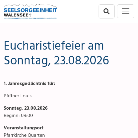
Direkt zur Hauptnavigation springen
Direkt zum Inhalt springen
Menu
Seelsorgeeinheit
Seelsorgeeinheit
Anlässe
Flums
Gottesdienste
Eucharistiefeier am
Berschis-Tscherlach
Angebote & Sakramente
Sonntag, 23.08.2026
Walenstadt
Kontakte
1. Jahresgedächtnis für:
Mols-Murg-Quarten
Aktuelles & Fotogalerie
Pfiffner Louis
Links
Sonntag, 23.08.2026
Beginn: 09:00
Stellenangebot
Veranstaltungsort
Pfarrkirche Quarten