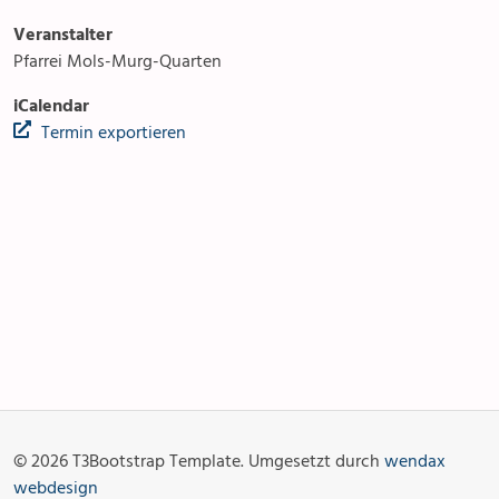
Veranstalter
Pfarrei Mols-Murg-Quarten
iCalendar
Termin exportieren
Anlässe
Gottesdienste
Angebot & Sakramente
Aktuelles
© 2026 T3Bootstrap Template. Umgesetzt durch
wendax
Fotogalerie
Links
webdesign