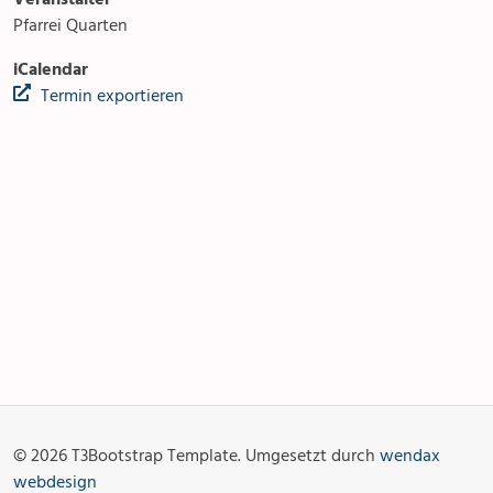
Pfarrei Quarten
iCalendar
Termin exportieren
Anlässe
Gottesdienste
Angebot & Sakramente
Aktuelles
© 2026 T3Bootstrap Template. Umgesetzt durch
wendax
Fotogalerie
Links
webdesign