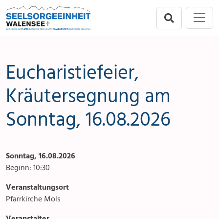
Direkt zur Hauptnavigation springen
Direkt zum Inhalt springen
Menu
Seelsorgeeinheit
Seelsorgeeinheit
Anlässe
Flums
Gottesdienste
Eucharistiefeier,
Berschis-Tscherlach
Angebote & Sakramente
Kräutersegnung am
Sonntag, 16.08.2026
Walenstadt
Kontakte
Mols-Murg-Quarten
Aktuelles & Fotogalerie
Sonntag, 16.08.2026
Links
Beginn: 10:30
Stellenangebot
Veranstaltungsort
Pfarrkirche Mols
Veranstalter