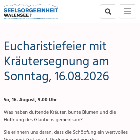
Direkt zur Hauptnavigation springen
Direkt zum Inhalt springen
Menu
Seelsorgeeinheit
Seelsorgeeinheit
Anlässe
Flums
Gottesdienste
Eucharistiefeier mit
Berschis-Tscherlach
Angebote & Sakramente
Kräutersegnung am
Sonntag, 16.08.2026
Walenstadt
Kontakte
Mols-Murg-Quarten
Aktuelles & Fotogalerie
So, 16. August, 9.00 Uhr
Links
Was haben duftende Kräuter, bunte Blumen und die
Stellenangebot
Hoffnung des Glaubens gemeinsam?
Sie erinnern uns daran, dass die Schöpfung ein wertvolles
Geschenk Gottes ist. Die Feier wird von der