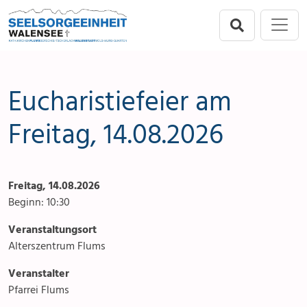
Direkt zur Hauptnavigation springen
Direkt zum Inhalt springen
Menu
Seelsorgeeinheit
Seelsorgeeinheit
Anlässe
Flums
Gottesdienste
Eucharistiefeier am
Berschis-Tscherlach
Angebote & Sakramente
Freitag, 14.08.2026
Walenstadt
Kontakte
Freitag, 14.08.2026
Mols-Murg-Quarten
Aktuelles & Fotogalerie
Beginn: 10:30
Links
Veranstaltungsort
Alterszentrum Flums
Stellenangebot
Veranstalter
Pfarrei Flums