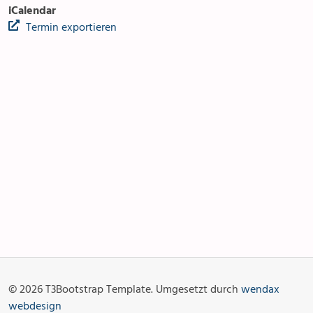
iCalendar
Termin exportieren
Anlässe
Gottesdienste
Angebot & Sakramente
Aktuelles
© 2026 T3Bootstrap Template. Umgesetzt durch
wendax
Fotogalerie
Links
webdesign