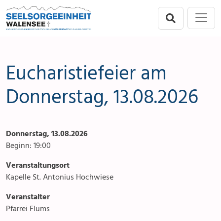
Direkt zur Hauptnavigation springen
Direkt zum Inhalt springen
Menu
Seelsorgeeinheit
Seelsorgeeinheit
Anlässe
Flums
Gottesdienste
Eucharistiefeier am
Berschis-Tscherlach
Angebote & Sakramente
Donnerstag, 13.08.2026
Walenstadt
Kontakte
Donnerstag, 13.08.2026
Mols-Murg-Quarten
Aktuelles & Fotogalerie
Beginn: 19:00
Links
Veranstaltungsort
Kapelle St. Antonius Hochwiese
Stellenangebot
Veranstalter
Pfarrei Flums