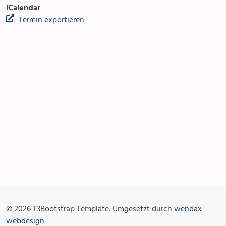
iCalendar
Termin exportieren
Anlässe
Gottesdienste
Angebot & Sakramente
Aktuelles
© 2026 T3Bootstrap Template. Umgesetzt durch
wendax
Fotogalerie
Links
webdesign