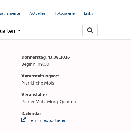
Menu
Seelsorgeeinheit
Sakramente
Aktuelles
Fotogalerie
Links
it
Anlässe
uarten
Gottesdienste
rlach
Angebote & Sakramente
Donnerstag, 13.08.2026
Beginn: 09:00
Kontakte
Veranstaltungsort
arten
Aktuelles & Fotogalerie
Pfarrkirche Mols
Veranstalter
Links
Pfarrei Mols-Murg-Quarten
Stellenangebot
iCalendar
Termin exportieren