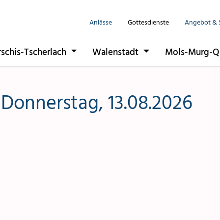
Anlässe
Gottesdienste
Angebot & 
Seelsorgeeinhe
rschis-Tscherlach
Walenstadt
Mols-Murg-Q
Flums
Berschis-Tsche
 Donnerstag, 13.08.2026
Walenstadt
Mols-Murg-Qu