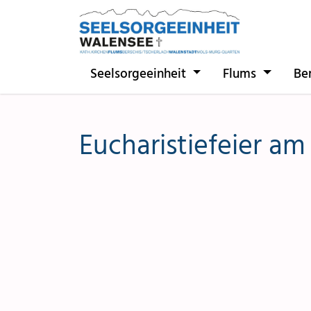
Direkt zur Hauptnavigation springen
Direkt zum Inhalt springen
Seelsorgeeinheit
Flums
Be
Eucharistiefeier am