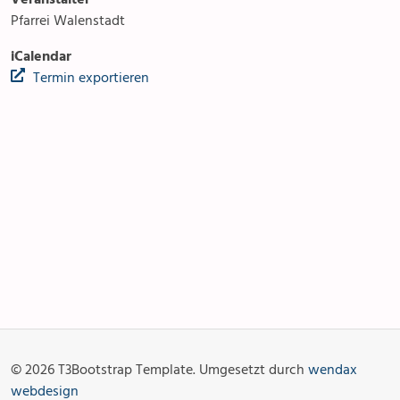
Pfarrei Walenstadt
iCalendar
Termin exportieren
Anlässe
Gottesdienste
Angebot & Sakramente
Aktuelles
© 2026 T3Bootstrap Template. Umgesetzt durch
wendax
Fotogalerie
Links
webdesign