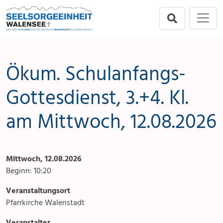
Direkt zur Hauptnavigation springen
Direkt zum Inhalt springen
Menu
Seelsorgeeinheit
Seelsorgeeinheit
Anlässe
Flums
Gottesdienste
Ökum. Schulanfangs-
Berschis-Tscherlach
Angebote & Sakramente
Gottesdienst, 3.+4. Kl.
am Mittwoch, 12.08.2026
Walenstadt
Kontakte
Mols-Murg-Quarten
Aktuelles & Fotogalerie
Mittwoch, 12.08.2026
Links
Beginn: 10:20
Stellenangebot
Veranstaltungsort
Pfarrkirche Walenstadt
Veranstalter