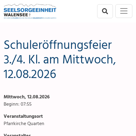
Direkt zur Hauptnavigation springen
Direkt zum Inhalt springen
Menu
Seelsorgeeinheit
Seelsorgeeinheit
Anlässe
Flums
Gottesdienste
Schuleröffnungsfeier
Berschis-Tscherlach
Angebote & Sakramente
3./4. Kl. am Mittwoch,
12.08.2026
Walenstadt
Kontakte
Mols-Murg-Quarten
Aktuelles & Fotogalerie
Mittwoch, 12.08.2026
Links
Beginn: 07:55
Stellenangebot
Veranstaltungsort
Pfarrkirche Quarten
Veranstalter