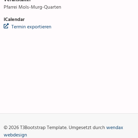
Pfarrei Mols-Murg-Quarten
iCalendar
Termin exportieren
Anlässe
Gottesdienste
Angebot & Sakramente
Aktuelles
© 2026 T3Bootstrap Template. Umgesetzt durch
wendax
Fotogalerie
Links
webdesign