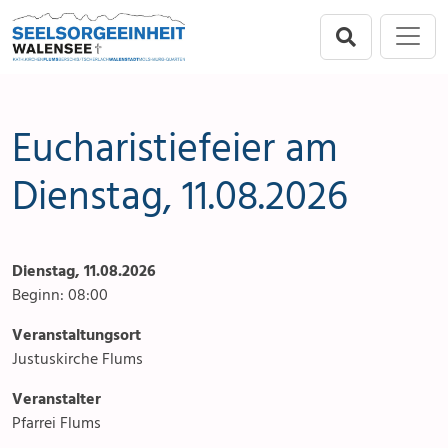
Direkt zur Hauptnavigation springen
Direkt zum Inhalt springen
Menu
Seelsorgeeinheit
Seelsorgeeinheit
Anlässe
Flums
Gottesdienste
Eucharistiefeier am
Berschis-Tscherlach
Angebote & Sakramente
Dienstag, 11.08.2026
Walenstadt
Kontakte
Dienstag, 11.08.2026
Mols-Murg-Quarten
Aktuelles & Fotogalerie
Beginn: 08:00
Links
Veranstaltungsort
Justuskirche Flums
Stellenangebot
Veranstalter
Pfarrei Flums