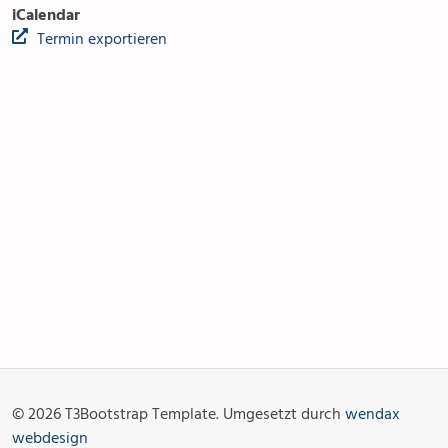
iCalendar
Termin exportieren
Anlässe
Gottesdienste
Angebot & Sakramente
Aktuelles
© 2026 T3Bootstrap Template. Umgesetzt durch
wendax
Fotogalerie
Links
webdesign