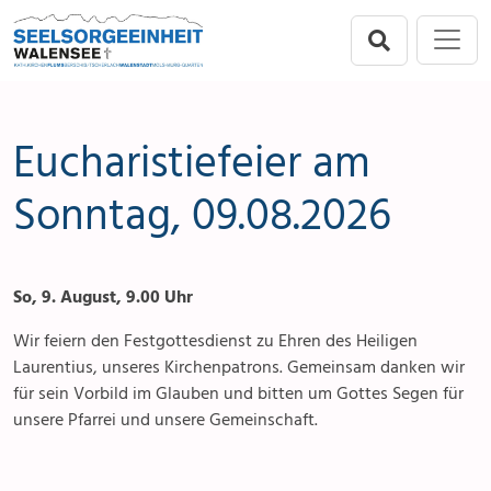
Direkt zur Hauptnavigation springen
Direkt zum Inhalt springen
Menu
Seelsorgeeinheit
Seelsorgeeinheit
Anlässe
Flums
Gottesdienste
Eucharistiefeier am
Berschis-Tscherlach
Angebote & Sakramente
Sonntag, 09.08.2026
Walenstadt
Kontakte
So, 9. August, 9.00 Uhr
Mols-Murg-Quarten
Aktuelles & Fotogalerie
Wir feiern den Festgottesdienst zu Ehren des Heiligen
Links
Laurentius, unseres Kirchenpatrons. Gemeinsam danken wir
für sein Vorbild im Glauben und bitten um Gottes Segen für
Stellenangebot
unsere Pfarrei und unsere Gemeinschaft.