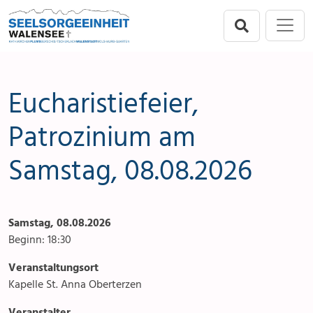
Direkt zur Hauptnavigation springen
Direkt zum Inhalt springen
Menu
Seelsorgeeinheit
Seelsorgeeinheit
Anlässe
Flums
Gottesdienste
Eucharistiefeier,
Berschis-Tscherlach
Angebote & Sakramente
Patrozinium am
Samstag, 08.08.2026
Walenstadt
Kontakte
Mols-Murg-Quarten
Aktuelles & Fotogalerie
Samstag, 08.08.2026
Links
Beginn: 18:30
Stellenangebot
Veranstaltungsort
Kapelle St. Anna Oberterzen
Veranstalter