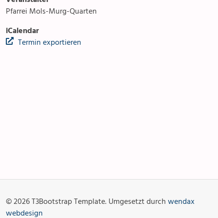
Pfarrei Mols-Murg-Quarten
iCalendar
Termin exportieren
Anlässe
Gottesdienste
Angebot & Sakramente
Aktuelles
© 2026 T3Bootstrap Template. Umgesetzt durch
wendax
Fotogalerie
Links
webdesign