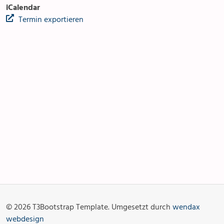
iCalendar
Termin exportieren
Anlässe
Gottesdienste
Angebot & Sakramente
Aktuelles
© 2026 T3Bootstrap Template. Umgesetzt durch
wendax
Fotogalerie
Links
webdesign