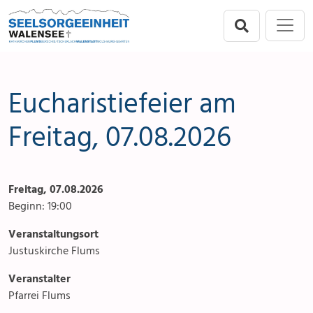
Direkt zur Hauptnavigation springen
Direkt zum Inhalt springen
Menu
Seelsorgeeinheit
Seelsorgeeinheit
Anlässe
Flums
Gottesdienste
Eucharistiefeier am
Berschis-Tscherlach
Angebote & Sakramente
Freitag, 07.08.2026
Walenstadt
Kontakte
Freitag, 07.08.2026
Mols-Murg-Quarten
Aktuelles & Fotogalerie
Beginn: 19:00
Links
Veranstaltungsort
Justuskirche Flums
Stellenangebot
Veranstalter
Pfarrei Flums