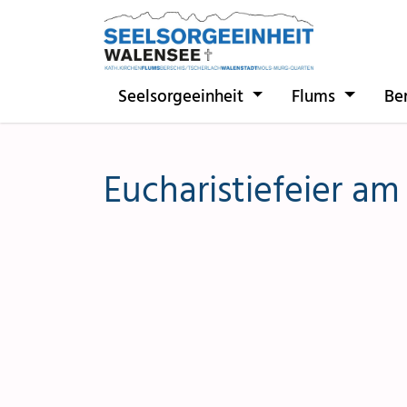
Direkt zur Hauptnavigation springen
Direkt zum Inhalt springen
Seelsorgeeinheit
Flums
Be
Eucharistiefeier am