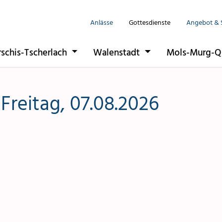
Anlässe
Gottesdienste
Angebot & 
Seelsorgeeinhe
rschis-Tscherlach
Walenstadt
Mols-Murg-Q
Flums
Berschis-Tsche
 Freitag, 07.08.2026
Walenstadt
Mols-Murg-Qu