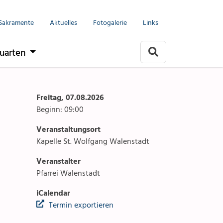
Menu
Seelsorgeeinheit
Sakramente
Aktuelles
Fotogalerie
Links
it
Anlässe
uarten
Gottesdienste
rlach
Angebote & Sakramente
Freitag, 07.08.2026
Beginn: 09:00
Kontakte
Veranstaltungsort
arten
Aktuelles & Fotogalerie
Kapelle St. Wolfgang Walenstadt
Veranstalter
Links
Pfarrei Walenstadt
Stellenangebot
iCalendar
Termin exportieren