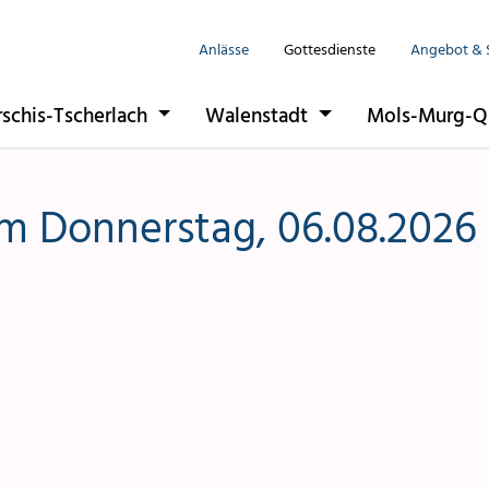
Anlässe
Gottesdienste
Angebot & 
Seelsorgeeinhe
rschis-Tscherlach
Walenstadt
Mols-Murg-Q
Flums
Berschis-Tsche
m Donnerstag, 06.08.2026
Walenstadt
Mols-Murg-Qu