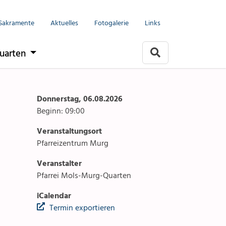
Menu
Seelsorgeeinheit
Sakramente
Aktuelles
Fotogalerie
Links
it
Anlässe
uarten
Gottesdienste
rlach
Angebote & Sakramente
Donnerstag, 06.08.2026
Beginn: 09:00
Kontakte
Veranstaltungsort
arten
Aktuelles & Fotogalerie
Pfarreizentrum Murg
Veranstalter
Links
Pfarrei Mols-Murg-Quarten
Stellenangebot
iCalendar
Termin exportieren