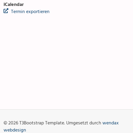
iCalendar
Termin exportieren
Anlässe
Gottesdienste
Angebot & Sakramente
Aktuelles
© 2026 T3Bootstrap Template. Umgesetzt durch
wendax
Fotogalerie
Links
webdesign