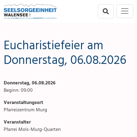
Direkt zur Hauptnavigation springen
Direkt zum Inhalt springen
Menu
Seelsorgeeinheit
Seelsorgeeinheit
Anlässe
Flums
Gottesdienste
Eucharistiefeier am
Berschis-Tscherlach
Angebote & Sakramente
Donnerstag, 06.08.2026
Walenstadt
Kontakte
Donnerstag, 06.08.2026
Mols-Murg-Quarten
Aktuelles & Fotogalerie
Beginn: 09:00
Links
Veranstaltungsort
Pfarreizentrum Murg
Stellenangebot
Veranstalter
Pfarrei Mols-Murg-Quarten