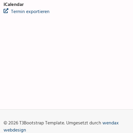
iCalendar
Termin exportieren
Anlässe
Gottesdienste
Angebot & Sakramente
Aktuelles
© 2026 T3Bootstrap Template. Umgesetzt durch
wendax
Fotogalerie
Links
webdesign