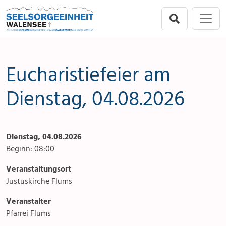
Direkt zur Hauptnavigation springen
Direkt zum Inhalt springen
Menu
Seelsorgeeinheit
Seelsorgeeinheit
Anlässe
Flums
Gottesdienste
Eucharistiefeier am
Berschis-Tscherlach
Angebote & Sakramente
Dienstag, 04.08.2026
Walenstadt
Kontakte
Dienstag, 04.08.2026
Mols-Murg-Quarten
Aktuelles & Fotogalerie
Beginn: 08:00
Links
Veranstaltungsort
Justuskirche Flums
Stellenangebot
Veranstalter
Pfarrei Flums