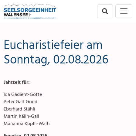
Direkt zur Hauptnavigation springen
Direkt zum Inhalt springen
Menu
Seelsorgeeinheit
Seelsorgeeinheit
Anlässe
Flums
Gottesdienste
Eucharistiefeier am
Berschis-Tscherlach
Angebote & Sakramente
Sonntag, 02.08.2026
Walenstadt
Kontakte
Jahrzeit für:
Mols-Murg-Quarten
Aktuelles & Fotogalerie
Ida Gadient-Götte
Links
Peter Gall-Good
Eberhard Stähli
Stellenangebot
Martin Kälin-Gall
Marianna Köpfli-Wälti
Sonntag, 02.08.2026