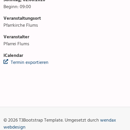
Beginn: 09:00
Veranstaltungsort
Pfarrkirche Flums
Veranstalter
Pfarrei Flums
iCalendar
Termin exportieren
Anlässe
Gottesdienste
Angebot & Sakramente
Aktuelles
© 2026 T3Bootstrap Template. Umgesetzt durch
wendax
Fotogalerie
Links
webdesign