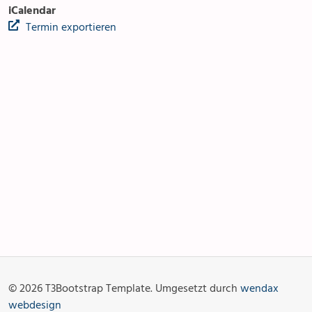
iCalendar
Termin exportieren
Anlässe
Gottesdienste
Angebot & Sakramente
Aktuelles
© 2026 T3Bootstrap Template. Umgesetzt durch
wendax
Fotogalerie
Links
webdesign