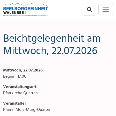
Direkt zur Hauptnavigation springen
Direkt zum Inhalt springen
Menu
Seelsorgeeinheit
Seelsorgeeinheit
Anlässe
Flums
Gottesdienste
Beichtgelegenheit am
Berschis-Tscherlach
Angebote & Sakramente
Mittwoch, 22.07.2026
Walenstadt
Kontakte
Mittwoch, 22.07.2026
Mols-Murg-Quarten
Aktuelles & Fotogalerie
Beginn: 17:00
Links
Veranstaltungsort
Pfarrkirche Quarten
Stellenangebot
Veranstalter
Pfarrei Mols-Murg-Quarten