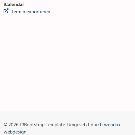
iCalendar
Termin exportieren
Anlässe
Gottesdienste
Angebot & Sakramente
Aktuelles
© 2026 T3Bootstrap Template. Umgesetzt durch
wendax
Fotogalerie
Links
webdesign