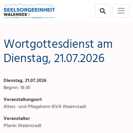
Direkt zur Hauptnavigation springen
Direkt zum Inhalt springen
Menu
Seelsorgeeinheit
Seelsorgeeinheit
Anlässe
Flums
Gottesdienste
Wortgottesdienst am
Berschis-Tscherlach
Angebote & Sakramente
Dienstag, 21.07.2026
Walenstadt
Kontakte
Dienstag, 21.07.2026
Mols-Murg-Quarten
Aktuelles & Fotogalerie
Beginn: 18:30
Links
Veranstaltungsort
Alters- und Pflegeheim RIVA Walenstadt
Stellenangebot
Veranstalter
Pfarrei Walenstadt