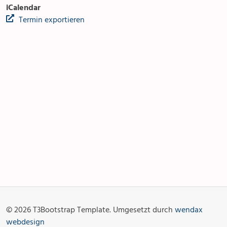
iCalendar
Termin exportieren
Anlässe
Gottesdienste
Angebot & Sakramente
Aktuelles
© 2026 T3Bootstrap Template. Umgesetzt durch
wendax
Fotogalerie
Links
webdesign