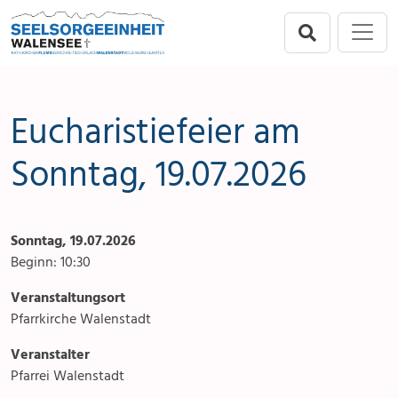
Direkt zur Hauptnavigation springen
Direkt zum Inhalt springen
Menu
Seelsorgeeinheit
Seelsorgeeinheit
Anlässe
Flums
Gottesdienste
Eucharistiefeier am
Berschis-Tscherlach
Angebote & Sakramente
Sonntag, 19.07.2026
Walenstadt
Kontakte
Sonntag, 19.07.2026
Mols-Murg-Quarten
Aktuelles & Fotogalerie
Beginn: 10:30
Links
Veranstaltungsort
Pfarrkirche Walenstadt
Stellenangebot
Veranstalter
Pfarrei Walenstadt