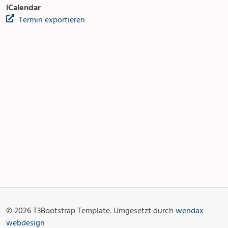
iCalendar
Termin exportieren
Anlässe
Gottesdienste
Angebot & Sakramente
Aktuelles
© 2026 T3Bootstrap Template. Umgesetzt durch
wendax
Fotogalerie
Links
webdesign