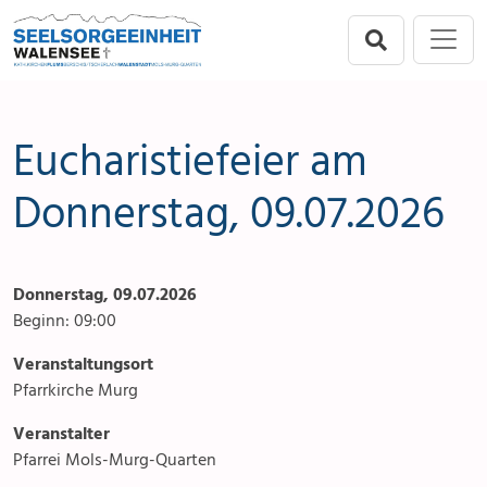
Direkt zur Hauptnavigation springen
Direkt zum Inhalt springen
Menu
Seelsorgeeinheit
Seelsorgeeinheit
Anlässe
Flums
Gottesdienste
Eucharistiefeier am
Berschis-Tscherlach
Angebote & Sakramente
Donnerstag, 09.07.2026
Walenstadt
Kontakte
Donnerstag, 09.07.2026
Mols-Murg-Quarten
Aktuelles & Fotogalerie
Beginn: 09:00
Links
Veranstaltungsort
Pfarrkirche Murg
Stellenangebot
Veranstalter
Pfarrei Mols-Murg-Quarten