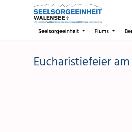
Direkt zur Hauptnavigation springen
Direkt zum Inhalt springen
Seelsorgeeinheit
Flums
Be
Eucharistiefeier am