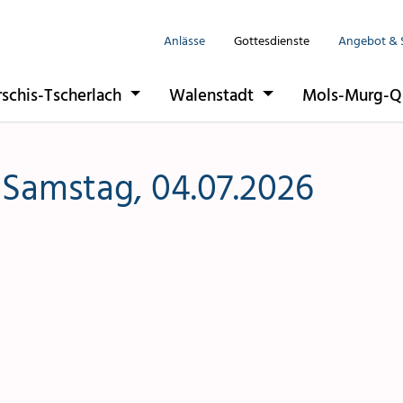
Anlässe
Gottesdienste
Angebot & 
Seelsorgeeinhe
rschis-Tscherlach
Walenstadt
Mols-Murg-Q
Flums
Berschis-Tsche
 Samstag, 04.07.2026
Walenstadt
Mols-Murg-Qu