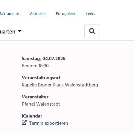
Menu
Seelsorgeeinheit
Sakramente
Aktuelles
Fotogalerie
Links
it
Anlässe
uarten
Gottesdienste
rlach
Angebote & Sakramente
Samstag, 04.07.2026
Beginn: 18:30
Kontakte
Veranstaltungsort
arten
Aktuelles & Fotogalerie
Kapelle Bruder Klaus Walenstadtberg
Veranstalter
Links
Pfarrei Walenstadt
Stellenangebot
iCalendar
Termin exportieren