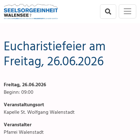
Direkt zur Hauptnavigation springen
Direkt zum Inhalt springen
Menu
Seelsorgeeinheit
Seelsorgeeinheit
Anlässe
Flums
Gottesdienste
Eucharistiefeier am
Berschis-Tscherlach
Angebote & Sakramente
Freitag, 26.06.2026
Walenstadt
Kontakte
Freitag, 26.06.2026
Mols-Murg-Quarten
Aktuelles & Fotogalerie
Beginn: 09:00
Links
Veranstaltungsort
Kapelle St. Wolfgang Walenstadt
Stellenangebot
Veranstalter
Pfarrei Walenstadt