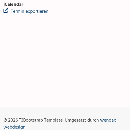
iCalendar
Termin exportieren
Anlässe
Gottesdienste
Angebot & Sakramente
Aktuelles
© 2026 T3Bootstrap Template. Umgesetzt durch
wendax
Fotogalerie
Links
webdesign