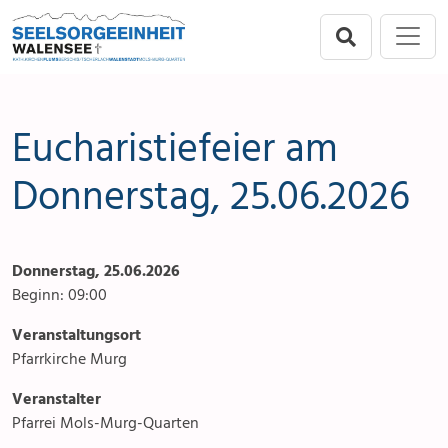
Direkt zur Hauptnavigation springen
Direkt zum Inhalt springen
Menu
Seelsorgeeinheit
Seelsorgeeinheit
Anlässe
Flums
Gottesdienste
Eucharistiefeier am
Berschis-Tscherlach
Angebote & Sakramente
Donnerstag, 25.06.2026
Walenstadt
Kontakte
Donnerstag, 25.06.2026
Mols-Murg-Quarten
Aktuelles & Fotogalerie
Beginn: 09:00
Links
Veranstaltungsort
Pfarrkirche Murg
Stellenangebot
Veranstalter
Pfarrei Mols-Murg-Quarten