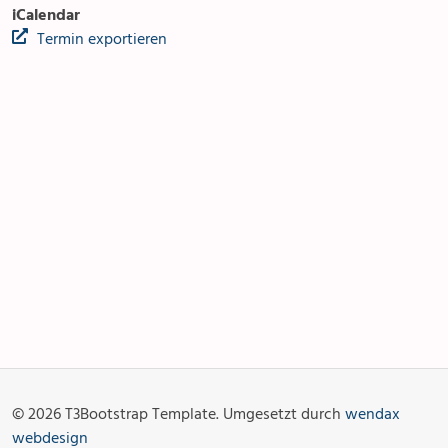
iCalendar
Termin exportieren
Anlässe
Gottesdienste
Angebot & Sakramente
Aktuelles
© 2026 T3Bootstrap Template. Umgesetzt durch
wendax
Fotogalerie
Links
webdesign