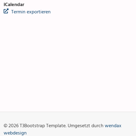
iCalendar
Termin exportieren
Anlässe
Gottesdienste
Angebot & Sakramente
Aktuelles
© 2026 T3Bootstrap Template. Umgesetzt durch
wendax
Fotogalerie
Links
webdesign