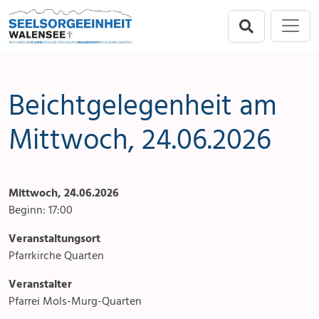
Direkt zur Hauptnavigation springen
Direkt zum Inhalt springen
Menu
Seelsorgeeinheit
Seelsorgeeinheit
Anlässe
Flums
Gottesdienste
Beichtgelegenheit am
Berschis-Tscherlach
Angebote & Sakramente
Mittwoch, 24.06.2026
Walenstadt
Kontakte
Mittwoch, 24.06.2026
Mols-Murg-Quarten
Aktuelles & Fotogalerie
Beginn: 17:00
Links
Veranstaltungsort
Pfarrkirche Quarten
Stellenangebot
Veranstalter
Pfarrei Mols-Murg-Quarten