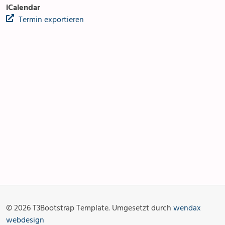
iCalendar
Termin exportieren
Anlässe
Gottesdienste
Angebot & Sakramente
Aktuelles
© 2026 T3Bootstrap Template. Umgesetzt durch
wendax
Fotogalerie
Links
webdesign