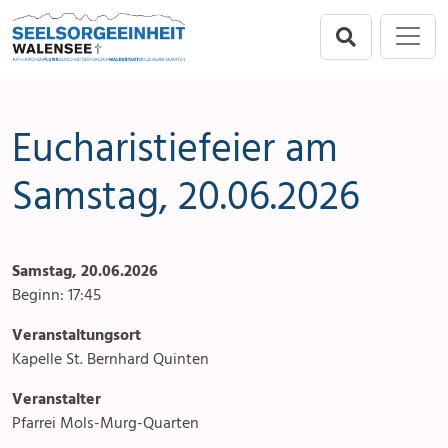
Direkt zur Hauptnavigation springen
Direkt zum Inhalt springen
Menu
Seelsorgeeinheit
Seelsorgeeinheit
Anlässe
Flums
Gottesdienste
Eucharistiefeier am
Berschis-Tscherlach
Angebote & Sakramente
Samstag, 20.06.2026
Walenstadt
Kontakte
Samstag, 20.06.2026
Mols-Murg-Quarten
Aktuelles & Fotogalerie
Beginn: 17:45
Links
Veranstaltungsort
Kapelle St. Bernhard Quinten
Stellenangebot
Veranstalter
Pfarrei Mols-Murg-Quarten